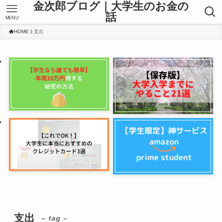
金次郎ブログ｜大学生のお金の
話
MENU
HOME
支出
支出
– tag –