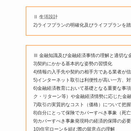
Ⅱ 生活設計
2)ライフプランの明確化及びライフプランを
Ⅲ 金融知識及び金融経済事情の理解と適切な
3)契約にかかる基本的な姿勢の習慣化
4)情報の入手先や契約の相手方である業者が
5)インターネット取引は利便性が高い一方、
6)金融経済教育において基礎となる重要な事
ク・リターン等）や金融経済情勢に応じた金
7)取引の実質的なコスト（価格）について把
8)自分にとって保険でカバーすべき事象（死
9)カバーすべき事象発現時の経済的保障の必
10)住宅ローンを組む際の留意点の理解