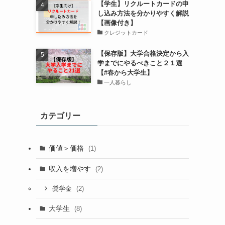
【学生】リクルートカードの申
し込み方法を分かりやすく解説
【画像付き】
クレジットカード
【保存版】大学合格決定から入
学までにやるべきこと２１選
【#春から大学生】
一人暮らし
カテゴリー
価値＞価格
(1)
収入を増やす
(2)
(2)
奨学金
大学生
(8)