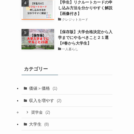
【学生】リクルートカードの申
し込み方法を分かりやすく解説
【画像付き】
クレジットカード
【保存版】大学合格決定から入
学までにやるべきこと２１選
【#春から大学生】
一人暮らし
カテゴリー
価値＞価格
(1)
収入を増やす
(2)
(2)
奨学金
大学生
(8)