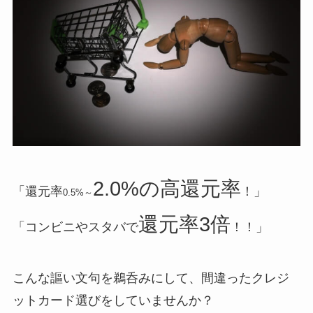
2.0%の高還元率
「還元率
！」
0.5%～
還元率3倍
「コンビニやスタバで
！！」
こんな謳い文句を鵜呑みにして、間違ったクレジ
ットカード選びをしていませんか？