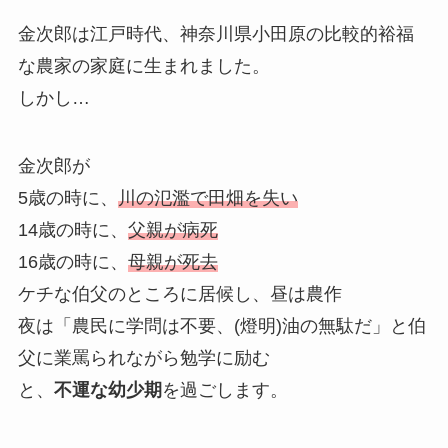
金次郎は江戸時代、神奈川県小田原の比較的裕福
な農家の家庭に生まれました。
しかし…
金次郎が
5歳の時に、
川の氾濫で田畑を失い
14歳の時に、
父親が病死
16歳の時に、
母親が死去
ケチな伯父のところに居候し、昼は農作
夜は「農民に学問は不要、(燈明)油の無駄だ」と伯
父に業罵られながら勉学に励む
と、
不運な幼少期
を過ごします。