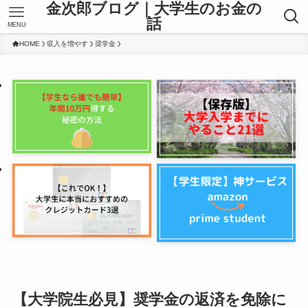
金次郎ブログ｜大学生のお金の
話
MENU
HOME
収入を増やす
奨学金
【大学院生必見】奨学金の返済を免除に